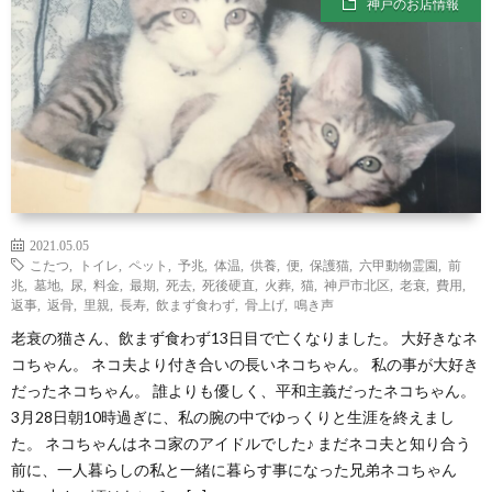
神戸のお店情報
わ
バ
せ
シ
ー
ポ
リ
2021.05.05
こたつ
,
トイレ
,
ペット
,
予兆
,
体温
,
供養
,
便
,
保護猫
,
六甲動物霊園
,
前
兆
,
墓地
,
尿
,
料金
,
最期
,
死去
,
死後硬直
,
火葬
,
猫
,
神戸市北区
,
老衰
,
費用
,
シ
返事
,
返骨
,
里親
,
長寿
,
飲まず食わず
,
骨上げ
,
鳴き声
老衰の猫さん、飲まず食わず13日目で亡くなりました。 大好きなネ
コちゃん。 ネコ夫より付き合いの長いネコちゃん。 私の事が大好き
ー
だったネコちゃん。 誰よりも優しく、平和主義だったネコちゃん。
3月28日朝10時過ぎに、私の腕の中でゆっくりと生涯を終えまし
た。 ネコちゃんはネコ家のアイドルでした♪ まだネコ夫と知り合う
前に、一人暮らしの私と一緒に暮らす事になった兄弟ネコちゃん