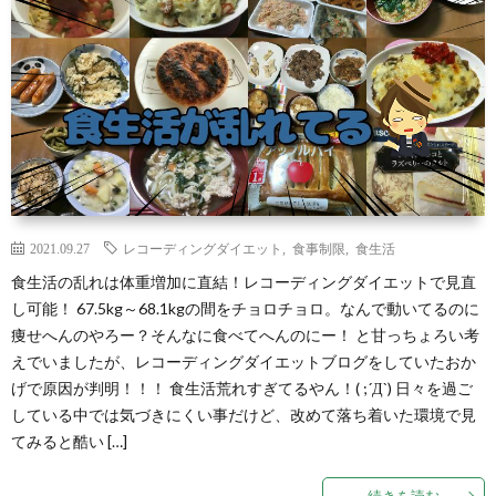
わ
バ
せ
シ
ー
ポ
リ
2021.09.27
レコーディングダイエット
,
食事制限
,
食生活
食生活の乱れは体重増加に直結！レコーディングダイエットで見直
し可能！ 67.5kg～68.1kgの間をチョロチョロ。なんで動いてるのに
シ
痩せへんのやろー？そんなに食べてへんのにー！ と甘っちょろい考
えでいましたが、レコーディングダイエットブログをしていたおか
ー
げで原因が判明！！！ 食生活荒れすぎてるやん！( ;´Д`) 日々を過ご
している中では気づきにくい事だけど、改めて落ち着いた環境で見
てみると酷い […]
続きを読む