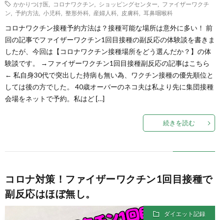
かかりつけ医
,
コロナワクチン
,
ショッピングセンター
,
ファイザーワクチ
ン
,
予約方法
,
小児科
,
整形外科
,
産婦人科
,
皮膚科
,
耳鼻咽喉科
コロナワクチン接種予約方法は？接種可能な場所は意外に多い！ 前
回の記事でファイザーワクチン1回目接種の副反応の体験談を書きま
したが、今回は【コロナワクチン接種場所をどう選んだか？】の体
験談です。 →ファイザーワクチン1回目接種副反応の記事はこちら
← 私自身30代で突出した持病も無い為、ワクチン接種の優先順位と
しては後の方でした。 40歳オーバーのネコ夫は私より先に集団接種
会場をネットで予約。私はど […]
続きを読む
コロナ対策！ファイザーワクチン1回目接種で
副反応はほぼ無し。
ダイエット記録