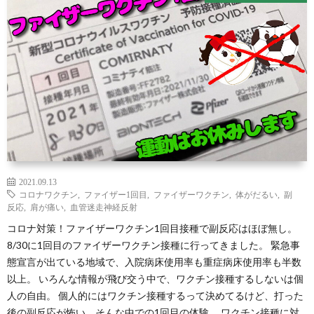
2021.09.13
コロナワクチン
,
ファイザー1回目
,
ファイザーワクチン
,
体がだるい
,
副
反応
,
肩が痛い
,
血管迷走神経反射
コロナ対策！ファイザーワクチン1回目接種で副反応はほぼ無し。
8/30に1回目のファイザーワクチン接種に行ってきました。 緊急事
態宣言が出ている地域で、入院病床使用率も重症病床使用率も半数
以上。 いろんな情報が飛び交う中で、ワクチン接種するしないは個
人の自由。 個人的にはワクチン接種するって決めてるけど、打った
後の副反応が怖い。そんな中での1回目の体験。 ワクチン接種に対