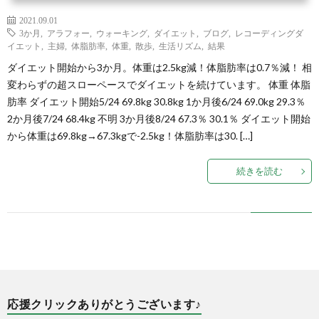
2021.09.01
3か月
,
アラフォー
,
ウォーキング
,
ダイエット
,
ブログ
,
レコーディングダ
イエット
,
主婦
,
体脂肪率
,
体重
,
散歩
,
生活リズム
,
結果
ダイエット開始から3か月。体重は2.5kg減！体脂肪率は0.7％減！ 相
変わらずの超スローペースでダイエットを続けています。 体重 体脂
肪率 ダイエット開始5/24 69.8kg 30.8kg 1か月後6/24 69.0kg 29.3％
2か月後7/24 68.4kg 不明 3か月後8/24 67.3％ 30.1％ ダイエット開始
から体重は69.8kg→67.3kgで-2.5kg！体脂肪率は30. […]
続きを読む
応援クリックありがとうございます♪