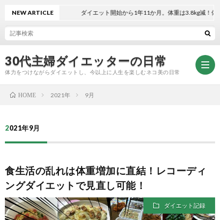
NEW ARTICLE
ダイエット開始から1年11か月。体重は3.8kg減！体脂肪率
30代主婦ダイエッターの日常
体力をつけながらダイエットし、今以上に人生を楽しむネコ美の日常
2021年
9月
HOME
お
2021年9月
問
プ
食生活の乱れは体重増加に直結！レコーディ
い
ラ
ングダイエットで見直し可能！
合
イ
ダイエット記録