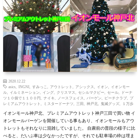
わ
バ
せ
シ
ー
ポ
リ
2020.12.22
asics
,
INGNI
,
すみっこ
,
アウトレット
,
アシックス
,
イオン
,
イオンモー
シ
ル
,
イルミネーション
,
イング
,
クリスマス
,
セシルマクビー
,
セール
,
ドーナ
ツ１０個で１１００円
,
ナイキ
,
ノースフェイス
,
バーゲン
,
ピーチクラブ
,
プ
レミアムアウトレット
,
ミスタードーナツ
,
三田
,
神戸北
,
鬼滅グッズ
,
１万歩
ー
イオンモール神戸北、プレミアムアウトレット神戸三田で買い物 イ
オンモールバーゲンを開催している事もあり、イオンモールもアウ
トレットもそれなりに混雑していました。 自粛前の普段の様子に比
べると、だいぶ車は少なかったですが、それでも駐車場の枠は埋ま