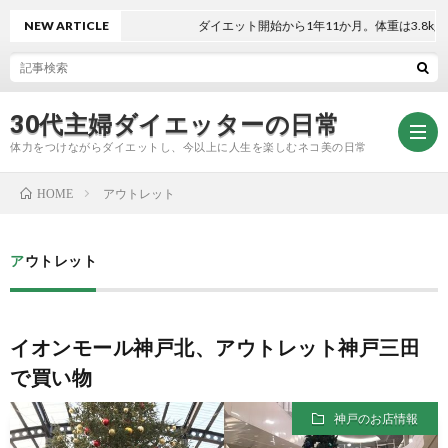
NEW ARTICLE
ダイエット開始から1年11か月。体重は3.8kg減
30代主婦ダイエッターの日常
体力をつけながらダイエットし、今以上に人生を楽しむネコ美の日常
アウトレット
HOME
お
アウトレット
問
プ
イオンモール神戸北、アウトレット神戸三田
い
ラ
で買い物
合
イ
神戸のお店情報