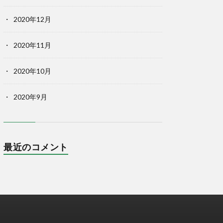
2020年12月
2020年11月
2020年10月
2020年9月
最近のコメント