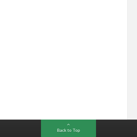
Back to Top