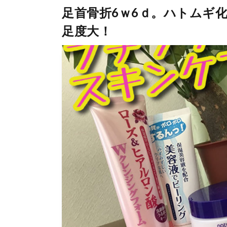
足首骨折6ｗ6ｄ。ハトムギ
足度大！