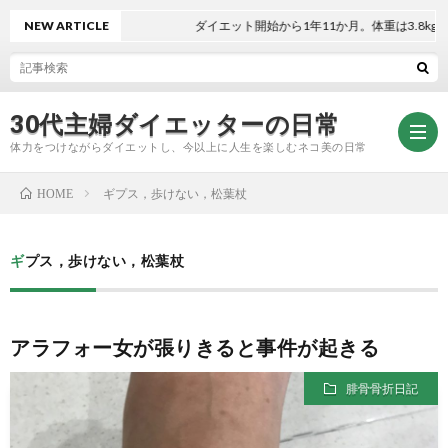
NEW ARTICLE
ダイエット開始から1年11か月。体重は3.8kg減！
30代主婦ダイエッターの日常
体力をつけながらダイエットし、今以上に人生を楽しむネコ美の日常
ギプス，歩けない，松葉杖
HOME
お
ギプス，歩けない，松葉杖
問
プ
アラフォー女が張りきると事件が起きる
い
ラ
腓骨骨折日記
合
イ