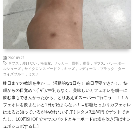
わ
バ
せ
シ
ー
ポ
2020.09.27
ギプス，歩けない，松葉杖
,
サッカー，骨折，腓骨，ギブス
,
バレーボー
リ
ルシューズ，サイクロンスピード２，キッズ，レディース，ブラック，ター
コイズブルー，ミズノ
昨日までの教訓を生かし、活動的な1日を！ 前日早寝できたし、快
シ
眠からの目覚めヽ(ﾟ∀ﾟ)ﾉ牛乳もなく、美味しいカフェオレを朝一に
飲む事もできんかったから、とりあえずスーパーに行こう！！！カ
ー
フェオレを飲まないと1日が始まらない！←砂糖たっぷりカフェオレ
は太ると知っているがやめれない(ﾟДﾟ) レタス3玉80円でゲットでき
たし、100円SHOPでマウスパッドとキーボードの埃を吹き飛ばすシ
ュポシュポする […]