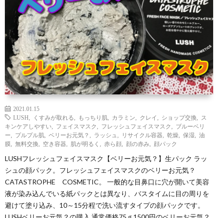
わ
バ
せ
シ
ー
ポ
リ
2021.01.15
LUSH
,
くすみが取れる
,
もっちり肌
,
カラミン
,
クレイ
,
ショップ交換
,
ス
キンケアしやすい
,
フェイスマスク
,
フレッシュフェイスマスク
,
ブルーベリ
シ
ー
,
プルプル肌
,
ベリーお元気？
,
ラッシュ
,
リサイクル容器
,
乾燥
,
保湿
,
油
膜
,
無料交換
,
空き容器
,
肌が明るく
,
赤ら顔
,
顔の赤み
,
顔パック
LUSHフレッシュフェイスマスク【ベリーお元気？】生パック ラッ
ー
シュの顔パック。フレッシュフェイスマスクのベリーお元気？
CATASTROPHE COSMETIC。 一般的な目鼻口に穴が開いて美容
液が染み込んでいる紙パックとは異なり、バスタイムに目の周りを
避けて塗り込み、10～15分程で洗い流すタイプの顔パックです。
LUSHベリーお元気？の購入 通常価格75ｇ1500円のベリーお元気？