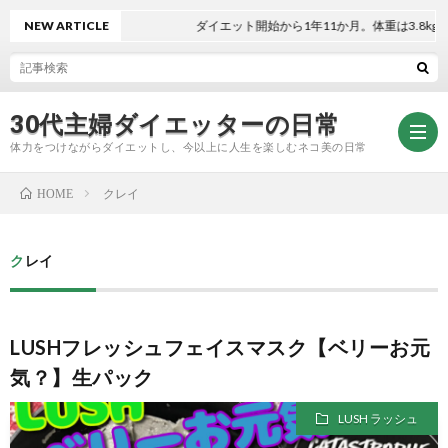
NEW ARTICLE
ダイエット開始から1年11か月。体重は3.8kg減！
30代主婦ダイエッターの日常
体力をつけながらダイエットし、今以上に人生を楽しむネコ美の日常
クレイ
HOME
お
クレイ
問
プ
LUSHフレッシュフェイスマスク【ベリーお元
い
ラ
気？】生パック
合
イ
LUSH ラッシュ