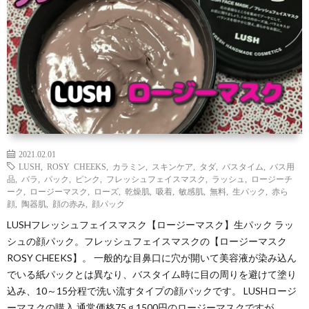
わ
バ
せ
シ
ー
ポ
リ
2021.02.01
LUSH
,
ROSY CHEEKS
,
カラミン
,
スキンケア
,
タダ
,
バスタイム
,
バス用
品
,
バラ
,
パック
,
ピンク
,
フレッシュフェイスマスク
,
ラッシュ
,
ロージーチ
シ
ーク
,
ロージーマスク
,
ローズ
,
乾燥肌
,
吸着
,
敏感肌
,
無料
,
生パック
,
赤ら
顔
,
陶器肌
,
顔の赤み
,
顔パック
LUSHフレッシュフェイスマスク【ロージーマスク】生パック ラッ
ー
シュの顔パック。フレッシュフェイスマスクの【ロージーマスク
ROSY CHEEKS】。 一般的な目鼻口に穴が開いて美容液が染み込ん
でいる紙パックとは異なり、バスタイム時に目の周りを避けて塗り
込み、10～15分程で洗い流すタイプの顔パックです。 LUSHロージ
ーマスクの購入 通常価格75ｇ1500円のロージーマスクですが、