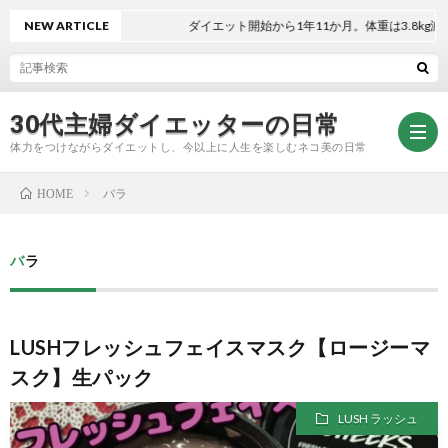
NEW ARTICLE
ダイエット開始から1年11か月。体重は3.8kg減！
30代主婦ダイエッターの日常
体力をつけながらダイエットし、今以上に人生を楽しむネコ美の日常
バラ
HOME
お
バラ
問
プ
LUSHフレッシュフェイスマスク【ロージーマ
い
ラ
スク】生パック
合
イ
LUSH ラッシュ