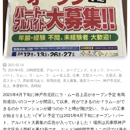
わ
バ
せ
シ
ー
ポ
リ
2021.02.14
2021年4月
,
24時間営業
,
アルバイト
,
オープニング
,
スタッフ
,
スーパー
,
パート
,
ラム―
,
ラ・ムー
,
ラ・ムー谷上店
,
仕事
,
大型スーパー
,
大黒天
,
新
シ
店スタッフ
,
昇給賞与あり
,
有馬街道
,
求人募集
,
激安スーパー
,
神戸市北区
,
谷上
,
車通勤OK
,
高時給
2021年4月下旬に神戸市北区にラ・ムー谷上店がオープン予定 有馬
ー
街道沿いのコーナンが閉店して以来、何ができるのか？ラム―がで
きるのか？マンションが建つのか？と噂が飛び交い、ラム―の工事
が始まりましたヽ(ﾟ∀ﾟ)ﾉ 予定では2021年4月下旬にオープン！パー
ト、アルバイト大募集の広告が入っていました！ 場所は兵庫県神戸
市北区谷上西町６番12号です。 なんと24時間営業！この辺では過去