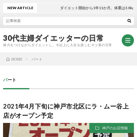
NEW ARTICLE
ダイエット開始から1年11か月。体重は3.8kg減！
30代主婦ダイエッターの日常
体力をつけながらダイエットし、今以上に人生を楽しむネコ美の日常
パート
HOME
お
パート
問
プ
2021年4月下旬に神戸市北区にラ・ムー谷上
い
ラ
店がオープン予定
合
イ
神戸のお店情報