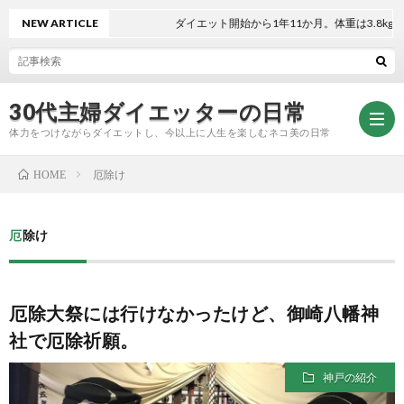
NEW ARTICLE
ダイエット開始から1年11か月。体重は3.8kg減！
30代主婦ダイエッターの日常
体力をつけながらダイエットし、今以上に人生を楽しむネコ美の日常
厄除け
HOME
お
厄除け
問
プ
厄除大祭には行けなかったけど、御崎八幡神
い
ラ
社で厄除祈願。
合
イ
神戸の紹介