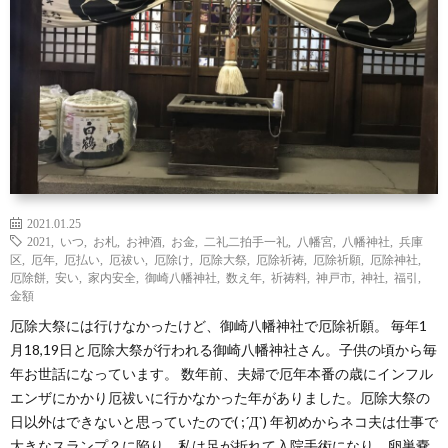
わ
バ
せ
シ
ー
ポ
リ
2021.01.25
2021
,
いつ
,
お札
,
お神酒
,
お金
,
二礼二拍手一礼
,
八幡宮
,
八幡神社
,
兵庫
区
,
厄年
,
厄払い
,
厄祓い
,
厄除け
,
厄除大祭
,
厄除祈祷
,
厄除祈願
,
厄除神社
,
シ
厄除餅
,
安い
,
家内安全
,
御崎八幡神社
,
数え年
,
祈祷料
,
神戸市
,
神社
,
福引
,
金額
厄除大祭には行けなかったけど、御崎八幡神社で厄除祈願。 毎年1
ー
月18,19日と厄除大祭が行われる御崎八幡神社さん。子供の頃から毎
年お世話になっています。 数年前、夫婦で厄年本番の歳にインフル
エンザにかかり厄祓いに行かなかった年がありました。厄除大祭の
日以外はできないと思っていたので( ;´Д`) 年初めからネコ夫は仕事で
大きなスランプ？に陥り、私は足が折れて入院手術になり、卵巣嚢