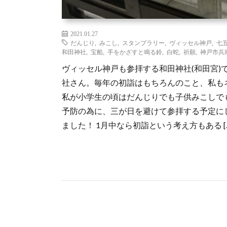
2021.01.27
だんじり
,
みこし
,
スタンプラリー
,
ヴィッセル神戸
,
七
和田神社
,
宝船
,
手をかざすと鳴る鈴
,
白蛇
,
祈願
,
神戸市兵
ヴィッセル神戸も参拝する和田神社(和田宮)
社さん。毎年の初詣はもちろんのこと、私も
私が小学生の頃はだんじりでも子供みこしで
予防の為に、三が日を避けて参拝する予定に
ました！ 1月中なら初詣という考え方もある [