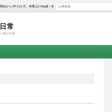
1年11か月。体重は3.8kg減！体脂肪率は2.3％減！
の日常
コ美の日常