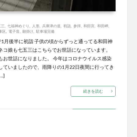
五三
,
七福神めぐり
,
人形
,
兵庫津の道
,
初詣
,
参拝
,
和田宮
,
和田岬
,
庫区
,
電子音
,
願掛け
,
駐車場完備
で1月後半に初詣 子供の頃からずっと通ってる和田神
ネコ娘も七五三はこちらでお世話になっています。
もお世話になりました。 今年はコロナウイルス感染
していましたので、雨降りの1月22日夜間に行ってき
…]
続きを読む