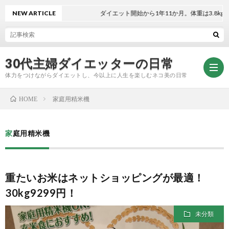
NEW ARTICLE
ダイエット開始から1年11か月。体重は3.8kg減！
30代主婦ダイエッターの日常
体力をつけながらダイエットし、今以上に人生を楽しむネコ美の日常
家庭用精米機
HOME
お
家庭用精米機
問
プ
重たいお米はネットショッピングが最適！
い
ラ
30kg9299円！
合
イ
未分類