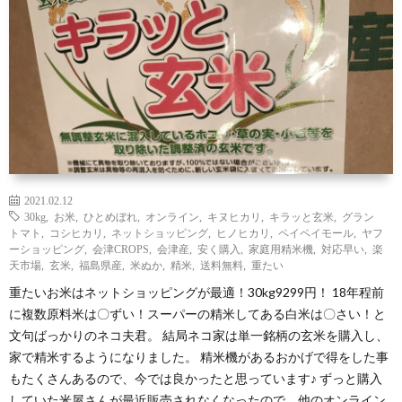
わ
バ
せ
シ
ー
ポ
リ
2021.02.12
30kg
,
お米
,
ひとめぼれ
,
オンライン
,
キヌヒカリ
,
キラッと玄米
,
グラン
トマト
,
コシヒカリ
,
ネットショッピング
,
ヒノヒカリ
,
ペイペイモール
,
ヤフ
シ
ーショッピング
,
会津CROPS
,
会津産
,
安く購入
,
家庭用精米機
,
対応早い
,
楽
天市場
,
玄米
,
福島県産
,
米ぬか
,
精米
,
送料無料
,
重たい
重たいお米はネットショッピングが最適！30kg9299円！ 18年程前
ー
に複数原料米は〇ずい！スーパーの精米してある白米は〇さい！と
文句ばっかりのネコ夫君。 結局ネコ家は単一銘柄の玄米を購入し、
家で精米するようになりました。 精米機があるおかげで得をした事
もたくさんあるので、今では良かったと思っています♪ ずっと購入
していた米屋さんが最近販売されなくなったので、他のオンライン