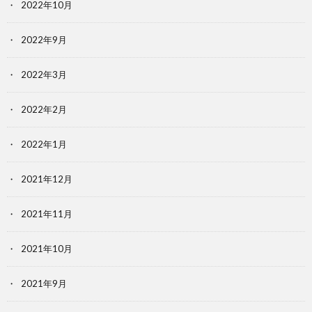
2022年10月
2022年9月
2022年3月
2022年2月
2022年1月
2021年12月
2021年11月
2021年10月
2021年9月