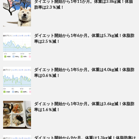
ダイエット開始から1年11か月。体重は3.8kg減！体脂
肪率は2.3％減！
ダイエット開始から1年6か月。体重は5.7kg減！体脂肪
率は2.5％減！
ダイエット開始から1年5か月。体重は4.0kg減！体脂肪
率は0.6％減！
ダイエット開始から1年3か月。体重は3.6kg減！体脂肪
率は1.6％減！
ダイエット開始から9か月。体重は1.3kg減！体脂肪率は