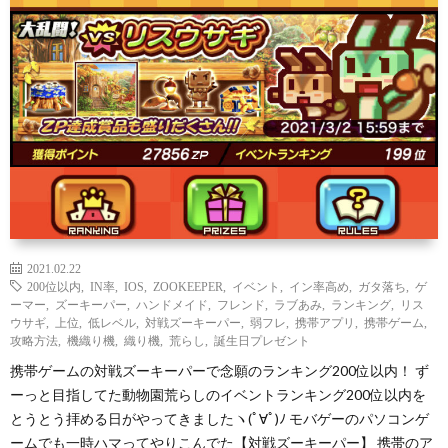
わ
バ
せ
シ
ー
ポ
リ
2021.02.22
シ
200位以内
,
IN率
,
IOS
,
ZOOKEEPER
,
イベント
,
イン率高め
,
ガタ落ち
,
ゲ
ーマー
,
ズーキーパー
,
ハンドメイド
,
フレンド
,
ラブあみ
,
ランキング
,
リス
ウサギ
,
上位
,
低レベル
,
対戦ズーキーパー
,
弱フレ
,
携帯アプリ
,
携帯ゲーム
,
ー
攻略方法
,
機織り機
,
織り機
,
荒らし
,
誕生日プレゼント
携帯ゲームの対戦ズーキーパーで念願のランキング200位以内！ ず
ーっと目指してた動物園荒らしのイベントランキング200位以内を
とうとう拝める日がやってきましたヽ(ﾟ∀ﾟ)ﾉ モバゲーのパソコンゲ
ームでも一時ハマってやりこんでた【対戦ズーキーパー】 携帯のア