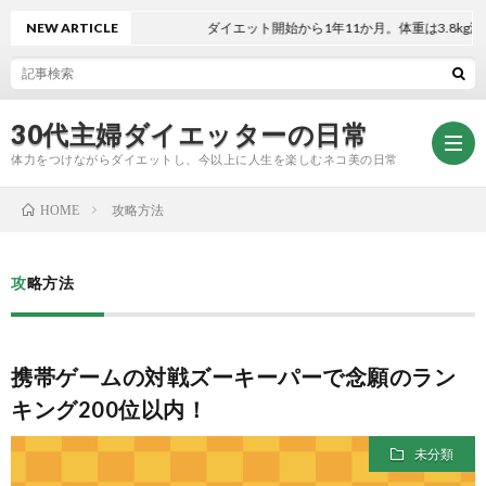
NEW ARTICLE
ダイエット開始から1年11か月。体重は3.8kg減！
30代主婦ダイエッターの日常
体力をつけながらダイエットし、今以上に人生を楽しむネコ美の日常
攻略方法
HOME
お
攻略方法
問
プ
携帯ゲームの対戦ズーキーパーで念願のラン
い
ラ
キング200位以内！
合
イ
未分類