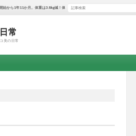
年11か月。体重は3.8kg減！体脂肪率は2.3％減！
の日常
コ美の日常