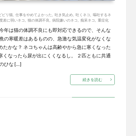
ビビリ猫
,
仕事をやめてよかった
,
吐き気止め
,
吐くネコ
,
嘔吐するネ
度差に弱いネコ
,
猫の体調不良
,
病院嫌いのネコ
,
痴呆ネコ
,
重症化
 今年は猫の体調不良にも即対応できるので、そんな
朝晩の寒暖差はあるものの、急激な気温変化がなくな
めたかな？ ネコちゃんは高齢やから急に寒くなった
寒くなったら尿が出にくくなるし。 ２匹ともに共通
な […]
続きを読む