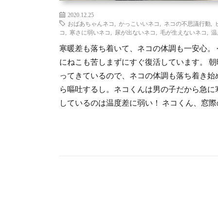
2020.12.25
おばあちゃんネコ
,
かっこいいネコ
,
ネコの不思議行動
,
コ
,
寒さに弱いネコ
,
尿が出ないネコ
,
毛が生えないネコ
,
温
寒暖差も落ち着いて、ネコの体調も一安心。
にねこも苦しまずにすぐ復活しています。 
ってきているので、ネコの体調も落ち着き始
ら嘔吐するし。ネコくんは男の子だから急に
しているのは温度差に弱い！ ネコくん、窓際のひ