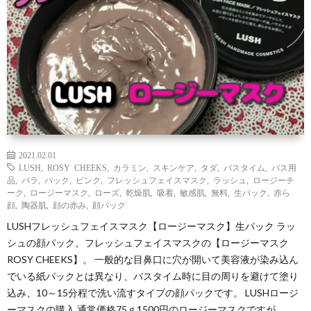
わ
バ
せ
シ
ー
ポ
リ
2021.02.01
LUSH
,
ROSY CHEEKS
,
カラミン
,
スキンケア
,
タダ
,
バスタイム
,
バス用
品
,
バラ
,
パック
,
ピンク
,
フレッシュフェイスマスク
,
ラッシュ
,
ロージーチ
シ
ーク
,
ロージーマスク
,
ローズ
,
乾燥肌
,
吸着
,
敏感肌
,
無料
,
生パック
,
赤ら
顔
,
陶器肌
,
顔の赤み
,
顔パック
LUSHフレッシュフェイスマスク【ロージーマスク】生パック ラッ
ー
シュの顔パック。フレッシュフェイスマスクの【ロージーマスク
ROSY CHEEKS】。 一般的な目鼻口に穴が開いて美容液が染み込ん
でいる紙パックとは異なり、バスタイム時に目の周りを避けて塗り
込み、10～15分程で洗い流すタイプの顔パックです。 LUSHロージ
ーマスクの購入 通常価格75ｇ1500円のロージーマスクですが、