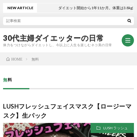
NEW ARTICLE
ダイエット開始から1年11か月。体重は3.8kg減！
30代主婦ダイエッターの日常
体力をつけながらダイエットし、今以上に人生を楽しむネコ美の日常
無料
HOME
お
無料
問
プ
LUSHフレッシュフェイスマスク【ロージーマ
い
ラ
スク】生パック
合
イ
LUSH ラッシュ