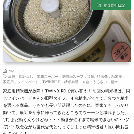
わ
バ
腓骨骨折日記
せ
シ
ー
ポ
リ
2020.11.03
故障，保証なし，業務スーパー，味噌鍋スープ，音量
,
精米機，精米器，
家庭用，ツインバード，TWINBIRD，精米御膳，４合，うるさい，精米
シ
家庭用精米機が故障！TWINBIRDで買い替え！ 前回の精米機は、同
じツインバードさんの旧型タイプ。４合精米ができて、分つき精米
ー
を選べる商品。うちでも長い間活躍したのちに、実家でもしっかり
働いて、最近我が家に帰ってきたところでウーーンと壊れました( ;
´Д`) まだ動くんやけどね・・・動きが遅すぎて精米できないの･ﾟ･(ﾉ
Д`)･ﾟ･ 残念ながら世代交代となってしまった精米機君！長い間お疲
れ様でし […]