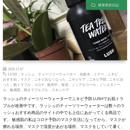
わ
バ
腓骨骨折日記
せ
シ
ー
ポ
リ
2020.11.07
LUSH，ラッシュ，ティーツリーウォーター，化粧水，トナー，ニキビ，
おすすめ，マスク，ニキビ出なくなった
,
ニキビケア，ニキビ予防
,
ニキビ治
シ
った，肌トラブル，コロナ
,
販売中，保湿，ノンアルコール，ノンエタノー
ル，敏感肌，朝までプルプル，スキンケア
ー
ラッシュのティーツリーウォーターでニキビ予防 LUSHでお肌トラ
ブルが改善中です。ラッシュのティーツリーウォーターは数々のラ
ッシュおすすめ商品のサイトの中でも上位にあがってくる商品で
す。 敏感肌の私はコロナ予防のマスク生活になってから、マスクが
擦れる場所、マスクで湿度があがる場所、マスクをしていて暑く、