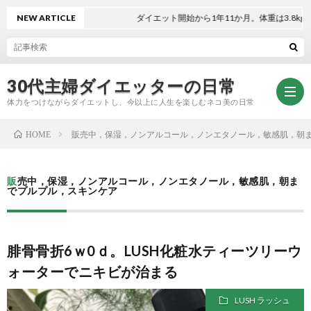
NEW ARTICLE
ダイエット開始から1年11か月。体重は3.8kg減
30代主婦ダイエッターの日常
体力をつけながらダイエットし、今以上に人生を楽しむネコ美の日常
販売中，保湿，ノンアルコール，ノンエタノール，敏感肌，朝
HOME
お
販売中，保湿，ノンアルコール，ノンエタノール，敏感肌，朝ま
でプルプル，スキンケア
問
プ
い
ラ
腓骨骨折6ｗ0ｄ。LUSH化粧水ティーツリーウ
ォーターでニキビが治まる
合
イ
LUSH ラッシュ