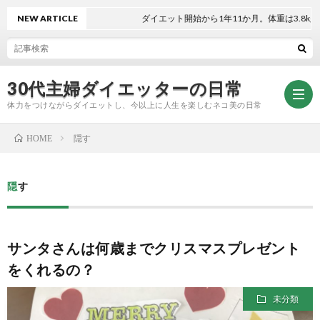
NEW ARTICLE
ダイエット開始から1年11か月。体重は3.8kg減
30代主婦ダイエッターの日常
体力をつけながらダイエットし、今以上に人生を楽しむネコ美の日常
隠す
HOME
お
隠す
問
プ
サンタさんは何歳までクリスマスプレゼント
い
ラ
をくれるの？
合
イ
未分類