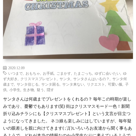
わ
バ
せ
シ
ー
ポ
リ
2020.12.09
いつまで
,
おもちゃ
,
お手紙
,
ごまかす
,
たまごっち
,
ゆずに会いたい
,
ゆ
ず大好き
,
クリスマスプレゼント
,
サンタ
,
サンタさんはいるの？
,
サンタ何
シ
歳まで
,
サンタ信じる
,
サンタ困る
,
サンタ来ない
,
リクエスト
,
可愛い服
,
子
供
,
小学生
,
生き物
,
疑う
,
隠す
サンタさんは何歳までプレゼントをくれるの？ 毎年この時期が楽し
ー
みであり、憂鬱でもあります(笑) 街はクリスマスモード一色！新聞
折り込みチラシにも【クリスマスプレゼント】という文言が目立つ
ようになってきました。 ネコ娘も楽しみにはしていますが、毎年疑
いの眼差しを親に向けてきます( ;´Д`)いろいろお友達から聞く事もあ
るようで、どれが本当の情報なのか小学生なりに考えているようで