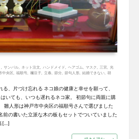
り
,
サンパル
,
ネット注文
,
ハンドメイド
,
ヘアゴム
,
マスク
,
三宮
,
光
市中央区
,
福順号
,
禰豆子
,
立春
,
節分
,
節句人形
,
結婚できない
,
胡
れる、片づけ忘れる ネコ娘の健康と幸せを願って、
てはいても、いつも遅れるネコ家。 初節句に両親に購
。 雛人形は神戸市中央区の福順号さんで選びました
名前の書いた立派な木の板もセットでついていました
[…]