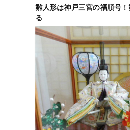
雛人形は神戸三宮の福順号！
る