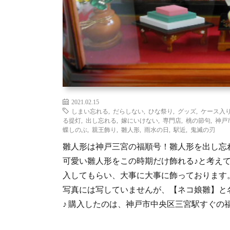
2021.02.15
しまい忘れる
,
だらしない
,
ひな祭り
,
グッズ
,
ケース入
る提灯
,
出し忘れる
,
嫁にいけない
,
専門店
,
桃の節句
,
神戸
蝶しのぶ
,
親王飾り
,
雛人形
,
雨水の日
,
駅近
,
鬼滅の刃
雛人形は神戸三宮の福順号！雛人形を出し忘
可愛い雛人形をこの時期だけ飾れる♪と考え
入してもらい、大事に大事に飾っております
写真には写していませんが、【ネコ娘雛】と
♪ 購入したのは、神戸市中央区三宮駅すぐの福 