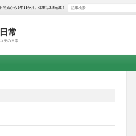
1年11か月。体重は3.8kg減！体脂肪率は2.3％減！
の日常
コ美の日常