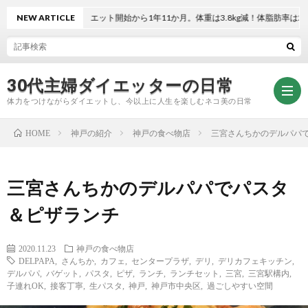
NEW ARTICLE
ダイエット開始から1年11か月。体重は3.8kg減！体脂肪率は2.3％減！
30代主婦ダイエッターの日常
体力をつけながらダイエットし、今以上に人生を楽しむネコ美の日常
神戸の紹介
神戸の食べ物店
三宮さんちかのデルパパ
HOME
お
三宮さんちかのデルパパでパスタ
問
プ
＆ピザランチ
い
ラ
2020.11.23
神戸の食べ物店
DELPAPA
,
さんちか
,
カフェ
,
センタープラザ
,
デリ
,
デリカフェキッチン
,
デルパパ
,
バゲット
,
パスタ
,
ピザ
,
ランチ
,
ランチセット
,
三宮
,
三宮駅構内
,
合
イ
子連れOK
,
接客丁寧
,
生パスタ
,
神戸
,
神戸市中央区
,
過ごしやすい空間