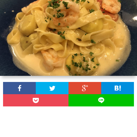
わ
バ
せ
シ
ー
ポ
リ
シ
ー