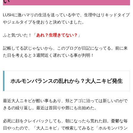
い
LUSHに激ハマリの生活を送っている中で、生理中はリキッドタイプ
やジェルタイプを使おうと決めていました。
ふと気づいた！「
あれ？生理きてない？
」
記帳してる訳じゃないから、このブログが日記になってる。前に来
た日を考えると３週間近く遅れている事が判明！
ホルモンバランスの乱れから？大人ニキビ発生
最近大人ニキビが酷い事もあり、頬とアゴに治っては新しいのがで
きるの繰り返し。最近は首回りや唇にも出始めた。
必死に顔をクレイパックしても、朝になったら荒れた顔。憂鬱な毎
日やったので、「大人ニキビ」で検索してみると「ホルモンバラン