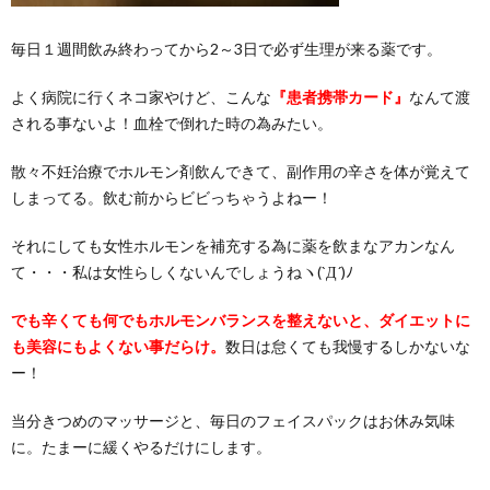
毎日１週間飲み終わってから2～3日で必ず生理が来る薬です。
よく病院に行くネコ家やけど、こんな
『患者携帯カード』
なんて渡
される事ないよ！血栓で倒れた時の為みたい。
散々不妊治療でホルモン剤飲んできて、副作用の辛さを体が覚えて
しまってる。飲む前からビビっちゃうよねー！
それにしても女性ホルモンを補充する為に薬を飲まなアカンなん
て・・・私は女性らしくないんでしょうねヽ(`Д´)ﾉ
でも辛くても何でもホルモンバランスを整えないと、ダイエットに
も美容にもよくない事だらけ。
数日は怠くても我慢するしかないな
ー！
当分きつめのマッサージと、毎日のフェイスパックはお休み気味
に。たまーに緩くやるだけにします。