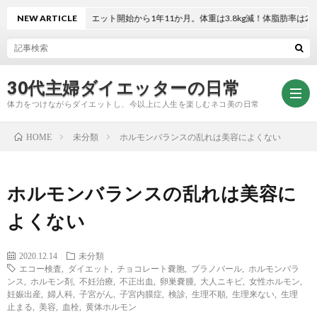
NEW ARTICLE
ダイエット開始から1年11か月。体重は3.8kg減！体脂肪率は2.3％減！
30代主婦ダイエッターの日常
体力をつけながらダイエットし、今以上に人生を楽しむネコ美の日常
未分類
ホルモンバランスの乱れは美容によくない
HOME
お
ホルモンバランスの乱れは美容に
問
プ
よくない
い
ラ
2020.12.14
未分類
エコー検査
,
ダイエット
,
チョコレート嚢胞
,
プラノバール
,
ホルモンバラ
ンス
,
ホルモン剤
,
不妊治療
,
不正出血
,
卵巣嚢腫
,
大人ニキビ
,
女性ホルモン
,
合
イ
妊娠出産
,
婦人科
,
子宮がん
,
子宮内膜症
,
検診
,
生理不順
,
生理来ない
,
生理
止まる
,
美容
,
血栓
,
黄体ホルモン