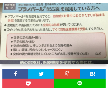
わ
バ
せ
シ
ー
ポ
リ
シ
ー