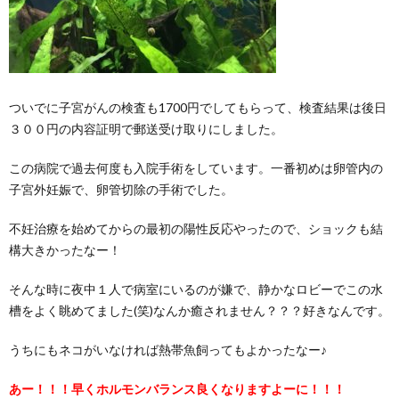
ついでに子宮がんの検査も1700円でしてもらって、検査結果は後日
３００円の内容証明で郵送受け取りにしました。
この病院で過去何度も入院手術をしています。一番初めは卵管内の
子宮外妊娠で、卵管切除の手術でした。
不妊治療を始めてからの最初の陽性反応やったので、ショックも結
構大きかったなー！
そんな時に夜中１人で病室にいるのが嫌で、静かなロビーでこの水
槽をよく眺めてました(笑)なんか癒されません？？？好きなんです。
うちにもネコがいなければ熱帯魚飼ってもよかったなー♪
あー！！！早くホルモンバランス良くなりますよーに！！！