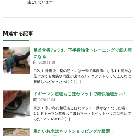
過ごしています♪
関連する記事
足首骨折7ｗ3ｄ。下半身強化トレーニングで筋肉痛
になる
2020.11.18
目次 1. 骨折後、初の筋トレは一瞬で筋肉痛になる1.1. 簡単な
足パカでも裏筋や内腿が疲れる1.2. エアチャリってこんなに
腹筋しんどかったっけ？1[…]
ドギーマン超暖もこほわマットで猫快適暖かい！
2020.12.04
目次 1. 寒い冬に超暖もこほわマット！動かなくなった猫！
1.1. ドギーマン超暖もこほわマットをペットハウスに敷いて
みた1.2. 2020/12/3[…]
重たいお米はネットショッピングが最適！