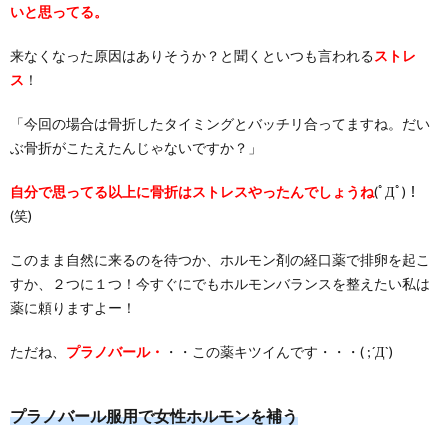
いと思ってる。
来なくなった原因はありそうか？と聞くといつも言われる
ストレ
ス
！
「今回の場合は骨折したタイミングとバッチリ合ってますね。だい
ぶ骨折がこたえたんじゃないですか？」
自分で思ってる以上に骨折はストレスやったんでしょうね
(ﾟДﾟ)！
(笑)
このまま自然に来るのを待つか、ホルモン剤の経口薬で排卵を起こ
すか、２つに１つ！今すぐにでもホルモンバランスを整えたい私は
薬に頼りますよー！
ただね、
プラノバール・
・・この薬キツイんです・・・( ;´Д`)
プラノバール服用で女性ホルモンを補う