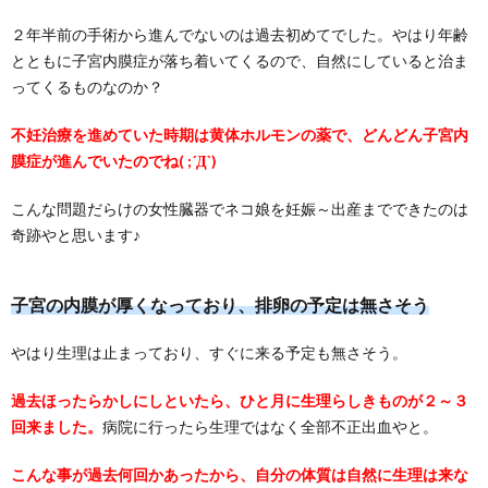
２年半前の手術から進んでないのは過去初めてでした。やはり年齢
とともに子宮内膜症が落ち着いてくるので、自然にしていると治ま
ってくるものなのか？
不妊治療を進めていた時期は黄体ホルモンの薬で、どんどん子宮内
膜症が進んでいたのでね( ;´Д`)
こんな問題だらけの女性臓器でネコ娘を妊娠～出産までできたのは
奇跡やと思います♪
子宮の内膜が厚くなっており、排卵の予定は無さそう
やはり生理は止まっており、すぐに来る予定も無さそう。
過去ほったらかしにしといたら、ひと月に生理らしきものが２～３
回来ました。
病院に行ったら生理ではなく全部不正出血やと。
こんな事が過去何回かあったから、自分の体質は自然に生理は来な