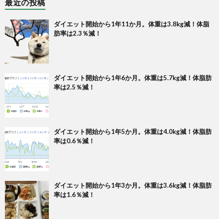
最近の投稿
ダイエット開始から1年11か月。体重は3.8kg減！体脂
肪率は2.3％減！
ダイエット開始から1年6か月。体重は5.7kg減！体脂肪
率は2.5％減！
ダイエット開始から1年5か月。体重は4.0kg減！体脂肪
率は0.6％減！
ダイエット開始から1年3か月。体重は3.6kg減！体脂肪
率は1.6％減！