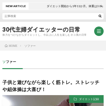
NEW ARTICLE
ダイエット開始から1年11か月。体重は3.8kg減！
30代主婦ダイエッターの日常
体力をつけながらダイエットし、今以上に人生を楽しむネコ美の日常
ソファー
HOME
お
ソファー
問
プ
子供と遊びながら楽しく筋トレ。ストレッチ
い
ラ
や組体操は大喜び！
合
イ
ダイエット記録