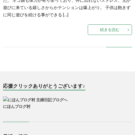
た。 ネコ娘も体力が有り余っており、外に出れないストレス、兄が
遊びに来ている嬉しさからかテンションは爆上がり。 子供は飽きず
に同じ遊びを続ける事ができる […]
続きを読む
応援クリックありがとうございます♪
にほんブログ村