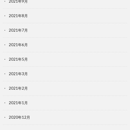
2021年9月
2021年8月
2021年7月
2021年6月
2021年5月
2021年3月
2021年2月
2021年1月
2020年12月