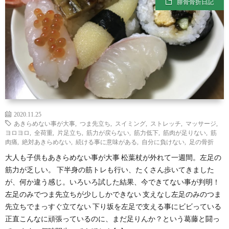
腓骨骨折日記
わ
バ
せ
シ
ー
ポ
リ
2020.11.25
あきらめない事が大事
,
つま先立ち
,
スイミング
,
ストレッチ
,
マッサージ
,
ヨロヨロ
,
全荷重
,
片足立ち
,
筋力が戻らない
,
筋力低下
,
筋肉が足りない
,
筋
シ
肉痛
,
絶対あきらめない
,
続ける事に意味がある
,
自分に負けない
,
足の骨折
大人も子供もあきらめない事が大事 松葉杖が外れて一週間。左足の
筋力が乏しい。 下半身の筋トレも行い、たくさん歩いてきました
ー
が、何か違う感じ。いろいろ試した結果、今できてない事が判明！
左足のみでつま先立ちが少ししかできない 支えなし左足のみのつま
先立ちでまっすぐ立てない 下り坂を左足で支える事にビビっている
正直こんなに頑張っているのに、まだ足りんか？という葛藤と闘っ