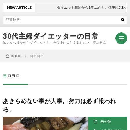
NEW ARTICLE
ダイエット開始から1年11か月。体重は3.8kg減！
30代主婦ダイエッターの日常
体力をつけながらダイエットし、今以上に人生を楽しむネコ美の日常
ヨロヨロ
HOME
お
ヨロヨロ
問
プ
あきらめない事が大事。努力は必ず報われ
い
ラ
る。
合
イ
未分類