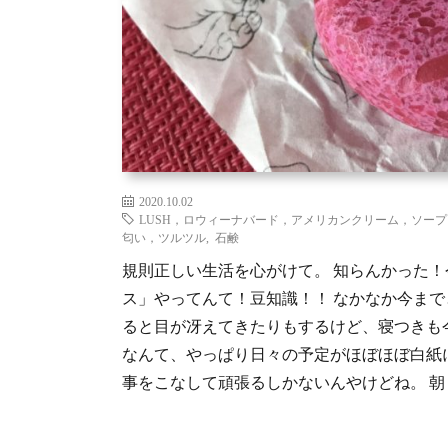
2020.10.02
LUSH，ロウィーナバード，アメリカンクリーム，ソー
匂い，ツルツル
,
石鹸
規則正しい生活を心がけて。 知らんかった
ス」やってんて！豆知識！！ なかなか今ま
ると目が冴えてきたりもするけど、寝つきも
なんて、やっぱり日々の予定がほぼほぼ白紙
事をこなして頑張るしかないんやけどね。 朝９時