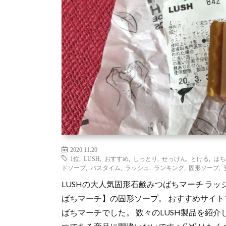
2020.11.20
1位
,
LUSH
,
おすすめ
,
しっとり
,
せっけん
,
とける
,
はち
ドソープ
,
バスタイム
,
ラッシュ
,
ランキング
,
固形ソープ
,
LUSHの大人気固形石鹸みつばちマーチ ラ
ばちマーチ】の固形ソープ。 おすすめサイト
ばちマーチでした。 数々のLUSH製品を紹