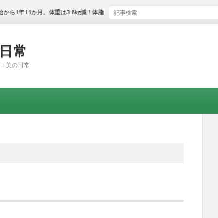
月。体重は3.8kg減！体脂肪率は2.3％減！
の日常
コ美の日常