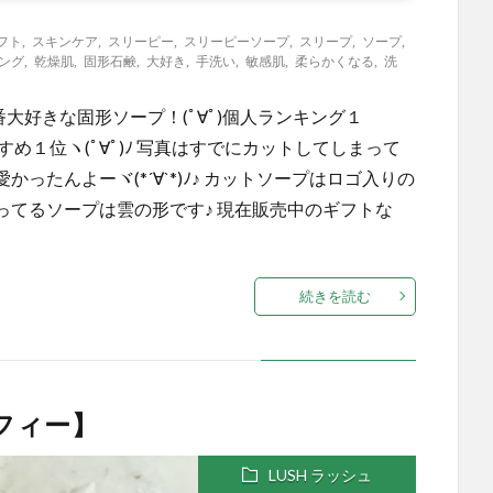
フト
,
スキンケア
,
スリーピー
,
スリーピーソープ
,
スリープ
,
ソープ
,
ング
,
乾燥肌
,
固形石鹸
,
大好き
,
手洗い
,
敏感肌
,
柔らかくなる
,
洗
番大好きな固形ソープ！(ﾟ∀ﾟ)個人ランキング１
め１位ヽ(ﾟ∀ﾟ)ﾉ 写真はすでにカットしてしまって
たんよーヾ(*´∀`*)ﾉ♪ カットソープはロゴ入りの
てるソープは雲の形です♪ 現在販売中のギフトな
続きを読む
フィー】
LUSH ラッシュ