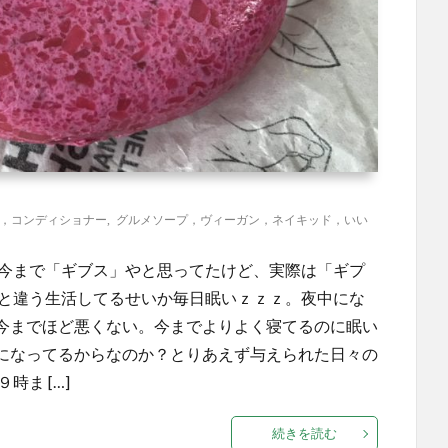
プ，コンディショナー
,
グルメソープ，ヴィーガン，ネイキッド，いい
！今まで「ギブス」やと思ってたけど、実際は「ギプ
でと違う生活してるせいか毎日眠いｚｚｚ。夜中にな
今までほど悪くない。今までよりよく寝てるのに眠い
になってるからなのか？とりあえず与えられた日々の
ま […]
続きを読む