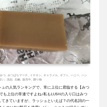
みつ
,
みつばちマーチ
,
イチオシ
,
キャラメル
,
ギフト
,
ハニー
,
ハン
安い
,
洗顔
,
石鹸
,
販売中
,
贈り物
ッシュの人気ランキングで、常に上位に君臨する【みつ
でも上位の常連ですよね♪私もLUSHの入り口はみつ
介してきていますが、ラッシュといえば？の代名詞の一