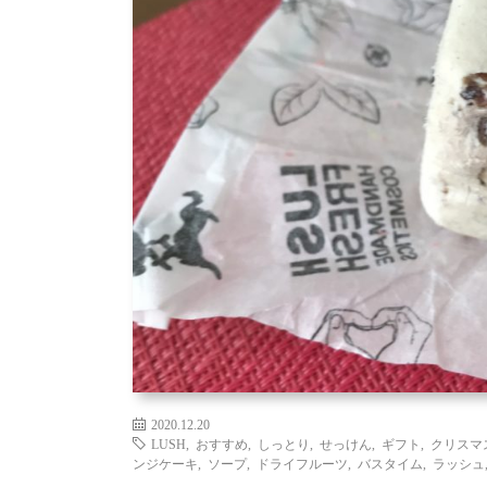
2020.12.20
LUSH
,
おすすめ
,
しっとり
,
せっけん
,
ギフト
,
クリスマ
ンジケーキ
,
ソープ
,
ドライフルーツ
,
バスタイム
,
ラッシュ