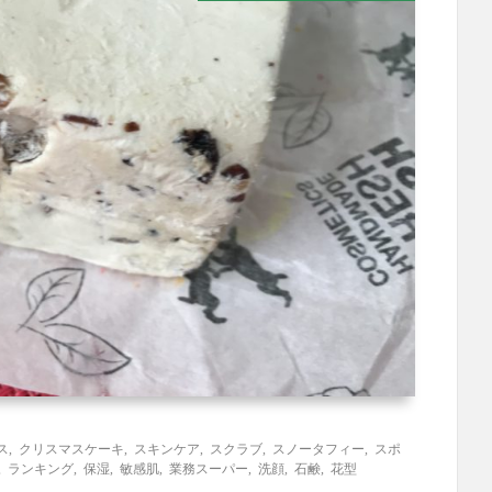
ス
,
クリスマスケーキ
,
スキンケア
,
スクラブ
,
スノータフィー
,
スポ
,
ランキング
,
保湿
,
敏感肌
,
業務スーパー
,
洗顔
,
石鹸
,
花型