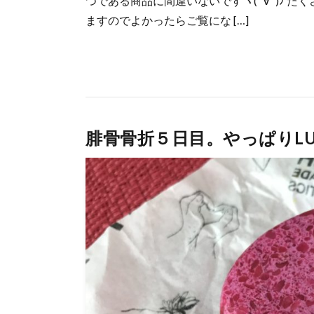
つである商品に間違いないですヽ(ﾟ∀ﾟ)ﾉ 
ますのでよかったらご覧にな […]
腓骨骨折５日目。やっぱりLU