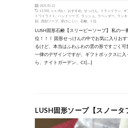
2021.01.22
LUSH
,
いい匂い
,
おすすめ
,
せっけん
,
イランイラン
,
ギ
トワイライト
,
ハンドソープ
,
ラッシュ
,
ラベンダー
,
ランキ
顔
,
洗顔ソープ
,
溶けにくい
,
石鹸
,
１位
LUSH固形石鹸【スリーピーソープ】 私の一
位！！！ 固形せっけんの中でお気に入りおすす
るけど、本当はふわふわの雲の形ですごく可愛かっ
一律のデザインですが、ギフトボックスに入っ
ら、ナイトガーデン、Cl […]
LUSH固形ソープ【スノータ