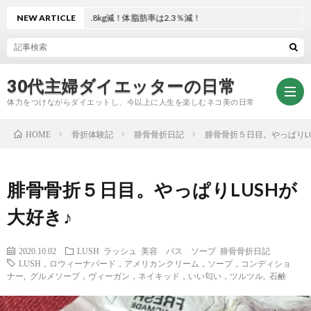
か月。体重は3.8kg減！体脂肪率は2.3％減！
NEW ARTICLE
30代主婦ダイエッターの日常
体力をつけながらダイエットし、今以上に人生を楽しむネコ美の日常
骨折体験記
腓骨骨折日記
腓骨骨折５日目。やっぱりLU
HOME
お
腓骨骨折５日目。やっぱりLUSHが
問
プ
大好き♪
い
ラ
2020.10.02
LUSH ラッシュ
美容 バス ソープ
腓骨骨折日記
LUSH，ロウィーナバード，アメリカンクリーム，ソープ，コンディショ
ナー
,
グルメソープ，ヴィーガン，ネイキッド，いい匂い，ツルツル
,
石鹸
合
イ