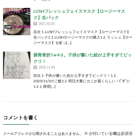
LUSHフレッシュフェイスマスク【ロージーマス
ク】生パック
2021.02.01
目次 1. LUSHフレッシュフェイスマスク【ロージーマスク】
生パック1.1. LUSHロージーマスクの購入1.2. ラッシュ【ロー
ジーマスク】を使っ[…]
腓骨骨折5ｗ4ｄ。子供が書いた絵が上手すぎてビッ
クリ！
2020.11.04
目次 1. 子供が書いた絵が上手すぎてビックリ！1.1.
2020/11/3のご飯1.2. 明日大量にカニが届くらしいヽ(ﾟ∀ﾟ)ﾉ
1.2.1. 腓骨[…]
コメントを書く
※
が付いている欄は必須項
メールアドレスが公開されることはありません。