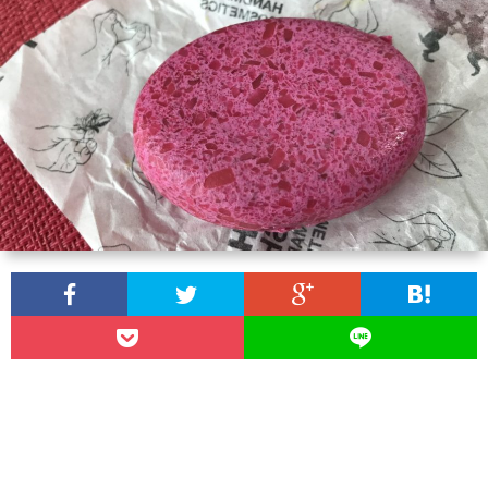
わ
バ
せ
シ
ー
ポ
リ
シ
ー