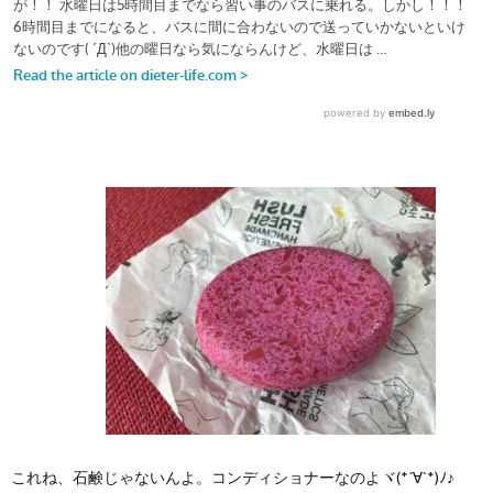
これね、石鹸じゃないんよ。コンディショナーなのよヾ(*´∀`*)ﾉ♪