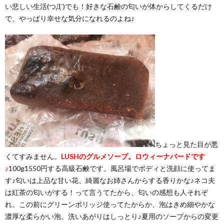
い悲しい生活(つД`)でも！好きな石鹸の匂いが体からしてくるだけ
で、やっぱり幸せな気分になれるのよね♪
ちょっと見た目が悪
くてすみません。
LUSHのグルメソープ。ロウィーナバードです
♪
100g1550円する高級石鹸です。風呂場でボディと洗顔に使ってま
す♪匂いは上品な甘い花、綺麗なお姉さんからする香りかな♪ネコ夫
は紅茶の匂いがする！って言うてたから、匂いの感想も人それぞ
れ。この前にグリーンポリッジ使ってたからか、泡はきめ細やかな
濃厚な柔らかい泡。洗いあがりはしっとり♪夏用のソープからの変更