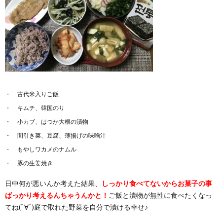
古代米入りご飯
キムチ、韓国のり
小カブ、はつか大根の漬物
間引き菜、豆腐、薄揚げの味噌汁
もやしワカメのナムル
豚の生姜焼き
日中何が悪いんか考えた結果、
しっかり食べてないからお菓子の事
ばっかり考えるんちゃうんかと！
ご飯と漬物が無性に食べたくなっ
てね(ﾟ∀ﾟ)庭で取れた野菜を自分で漬ける幸せ♪