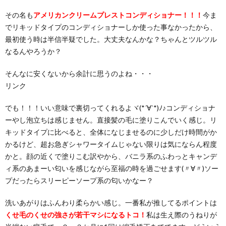
その名も
アメリカンクリームプレストコンディショナー！！！
今ま
でリキッドタイプのコンディショナーしか使った事なかったから、
最初使う時は半信半疑でした。大丈夫なんかな？ちゃんとツルツル
なるんやろうか？
そんなに安くないから余計に思うのよね・・・
リンク
でも！！！いい意味で裏切ってくれるよヾ(*´∀`*)ﾉ♪コンディショナ
ーやし泡立ちは感じません。直接髪の毛に塗りこんでいく感じ。リ
キッドタイプに比べると、全体になじませるのに少しだけ時間がか
かるけど、超お急ぎシャワータイムじゃない限りは気にならん程度
かと。顔の近くで塗りこむ訳やから、バニラ系のふわっとキャンデ
ィ系のあまーい匂いを感じながら至福の時を過ごせます(〃∀〃)ソー
プだったらスリーピーソープ系の匂いかなー？
洗いあがりはふんわり柔らかい感じ。一番私が推してるポイントは
くせ毛のくせの強さが若干マシになるトコ！
私は生え際のうねりが