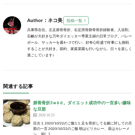
Author：ネコ美
投稿一覧
兵庫県在住。左足腓骨骨折、右足脛骨腓骨骨折経験者。入浴剤、
石鹸が大好きな万年ダイエッター専業主婦の日常ブログ。バレー
ボール、サッカーを週4～5で行い、好奇心旺盛で何事にも挑戦
することが大好き。節約、家庭菜園も行いながら、日々を楽しく
過ごしています♪
関連する記事
腓骨骨折3ｗ6ｄ。ダイエット成功中の一言多い嫌味
な旦那
2020.10.23
目次 1. 2020/10/22のご飯1.1. 足を骨折してる嫁に対しての旦
那の一言 2020/10/22のご飯 朝はピリカレー、昼はカレーメ
シ 前[…]