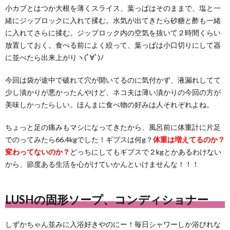
小カブとはつか大根を薄くスライス、葉っぱはそのままで、塩と一
緒にジップロックに入れて揉む。水気が出てきたら砂糖と酢も一緒
に入れてさらに揉む。ジップロック内の空気を抜いて２時間くらい
放置しておく。食べる前によく絞って、葉っぱは小口切りにして器
に並べたら出来上がりヽ(ﾟ∀ﾟ)ﾉ
今回は袋が途中で破れて穴が開いてるのに気付かず、液漏れしてて
少し漬かりが悪かったんやけど、ネコ夫は薄い漬かりの今回の方が
美味しかったらしい。ほんまに食べ物の好みは人それぞれよね。
ちょっと足の痛みもマシになってきたから、風呂前に体重計に片足
でのってみたら66.4kgでした！ギプスは何g？
体重は増えてるのか？
変わってないのか？
どっちにしてもギプスで２kgとかあるわけない
から、節度ある生活を心がけていかんといけませんな！！！
LUSHの固形ソープ、コンディショナー
しずかちゃん並みに入浴好きやのにー！毎日シャワーしか浴びれな