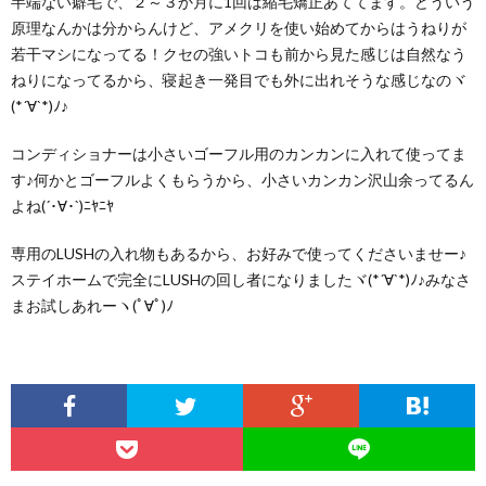
半端ない癖毛で、２～３か月に1回は縮毛矯正あててます。どういう
原理なんかは分からんけど、アメクリを使い始めてからはうねりが
若干マシになってる！クセの強いトコも前から見た感じは自然なう
ねりになってるから、寝起き一発目でも外に出れそうな感じなのヾ
(*´∀`*)ﾉ♪
コンディショナーは小さいゴーフル用のカンカンに入れて使ってま
す♪何かとゴーフルよくもらうから、小さいカンカン沢山余ってるん
よね(´･∀･`)ﾆﾔﾆﾔ
専用のLUSHの入れ物もあるから、お好みで使ってくださいませー♪
ステイホームで完全にLUSHの回し者になりましたヾ(*´∀`*)ﾉ♪みなさ
まお試しあれーヽ(ﾟ∀ﾟ)ﾉ