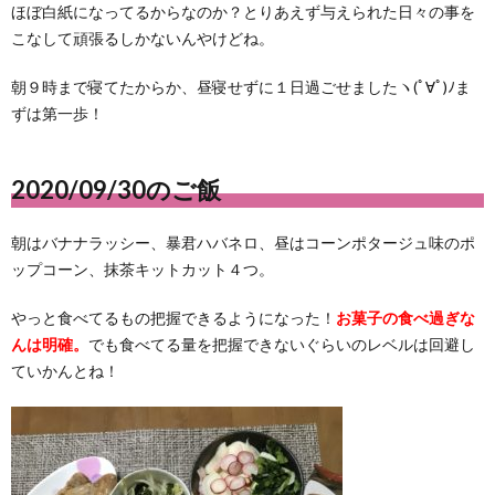
ほぼ白紙になってるからなのか？とりあえず与えられた日々の事を
こなして頑張るしかないんやけどね。
朝９時まで寝てたからか、昼寝せずに１日過ごせましたヽ(ﾟ∀ﾟ)ﾉま
ずは第一歩！
2020/09/30のご飯
朝はバナナラッシー、暴君ハバネロ、昼はコーンポタージュ味のポ
ップコーン、抹茶キットカット４つ。
やっと食べてるもの把握できるようになった！
お菓子の食べ過ぎな
んは明確。
でも食べてる量を把握できないぐらいのレベルは回避し
ていかんとね！