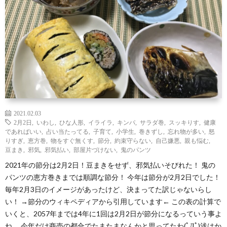
わ
バ
せ
シ
ー
ポ
リ
2021.02.03
2月2日
,
いわし
,
ひな人形
,
イライラ
,
キンパ
,
サラダ巻
,
スッキりす
,
健康
であればいい
,
占い当たってる
,
子育て
,
小学生
,
巻きずし
,
忘れ物が多い
,
怒
シ
りすぎ
,
恵方巻
,
物をすぐ無くす
,
節分
,
約束守らない
,
自己嫌悪
,
親も悩む
,
豆まき
,
邪気
,
邪気払い
,
部屋片づけない
,
鬼のパンツ
2021年の節分は2月2日！豆まきをせず、邪気払いそびれた！ 鬼の
ー
パンツの恵方巻きまでは順調な節分！ 今年は節分が2月2日でした！
毎年2月3日のイメージがあったけど、決まってた訳じゃないらし
い！ →節分のウィキペディアから引用しています← この表の計算で
いくと、2057年までは4年に1回は2月2日が節分になるっていう事よ
ね。 今年だけ商売の都合でたまたまなんかと思ってたわ(ﾟДﾟ)浅はか