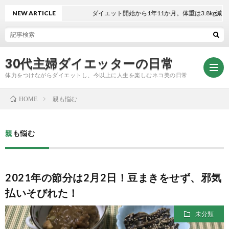
NEW ARTICLE
ダイエット開始から1年11か月。体重は3.8kg減！体脂
30代主婦ダイエッターの日常
体力をつけながらダイエットし、今以上に人生を楽しむネコ美の日常
親も悩む
HOME
お
親も悩む
問
プ
2021年の節分は2月2日！豆まきをせず、邪気
い
ラ
払いそびれた！
合
イ
未分類