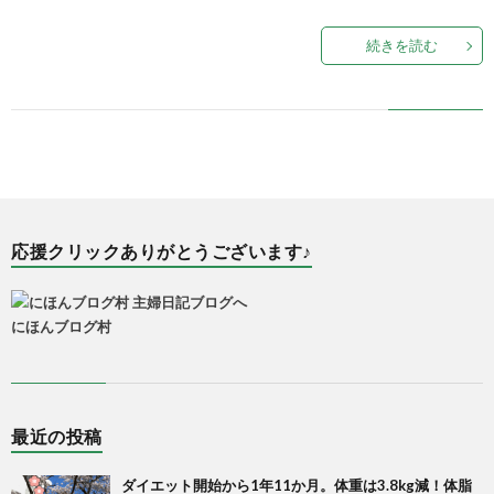
続きを読む
応援クリックありがとうございます♪
にほんブログ村
最近の投稿
ダイエット開始から1年11か月。体重は3.8kg減！体脂