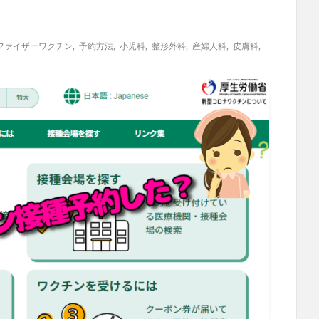
ファイザーワクチン
,
予約方法
,
小児科
,
整形外科
,
産婦人科
,
皮膚科
,