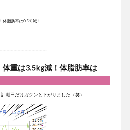
！体脂肪率は0.5％減！
体重は3.5kg減！体脂肪率は
ま計測日だけガクンと下がりました（笑）