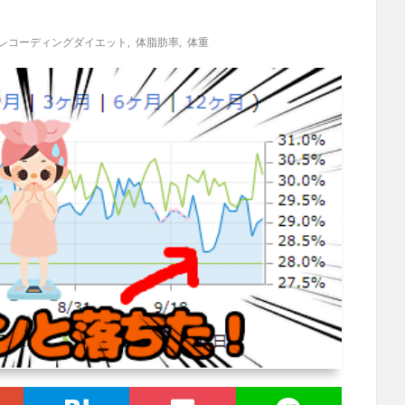
レコーディングダイエット
,
体脂肪率
,
体重